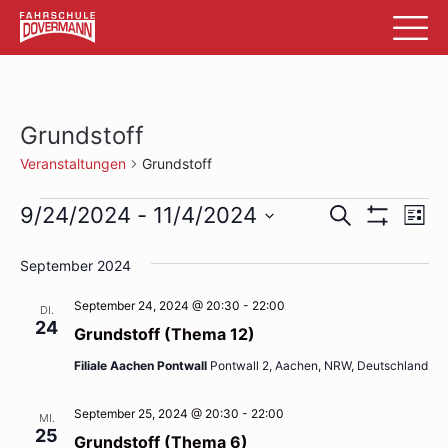
Grundstoff
Veranstaltungen
Grundstoff
Veranstaltungen
Veransta
Ve
9/24/2024
 - 
11/4/2024
Suche
List
Filter
An
Datum
Suche
Anzeigen
wählen.
September 2024
Na
und
September 24, 2024 @ 20:30
-
22:00
DI.
Ansichte
24
Grundstoff (Thema 12)
Navigati
Filiale Aachen Pontwall
Pontwall 2, Aachen, NRW, Deutschland
September 25, 2024 @ 20:30
-
22:00
MI.
25
Grundstoff (Thema 6)