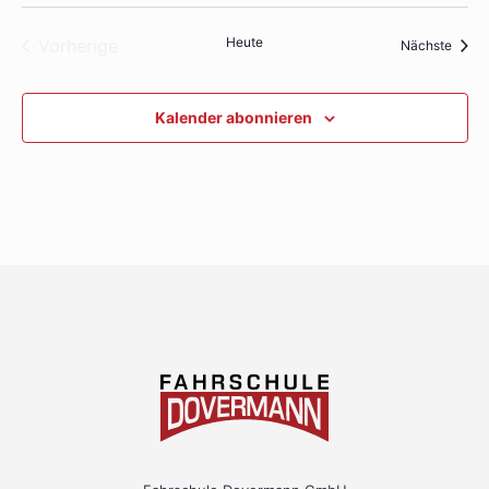
Heute
Vorherige
Veran
Nächste
Veranstaltungen
Kalender abonnieren