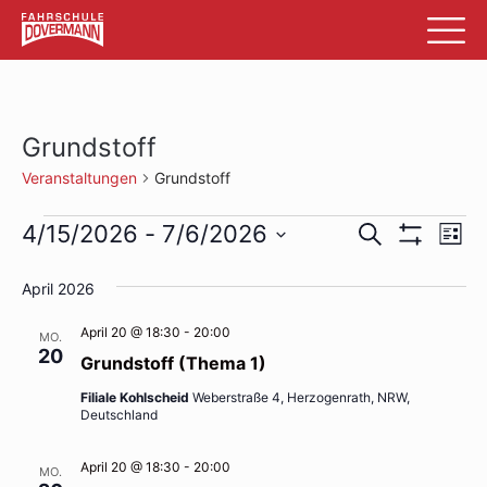
Grundstoff
Veranstaltungen
Grundstoff
Veranstaltungen
Veransta
Ve
4/15/2026
 - 
7/6/2026
Suche
List
Filter
An
Datum
Suche
Anzeigen
wählen.
April 2026
Na
und
April 20 @ 18:30
-
20:00
MO.
Ansichte
20
Grundstoff (Thema 1)
Navigati
Filiale Kohlscheid
Weberstraße 4, Herzogenrath, NRW,
Deutschland
April 20 @ 18:30
-
20:00
MO.