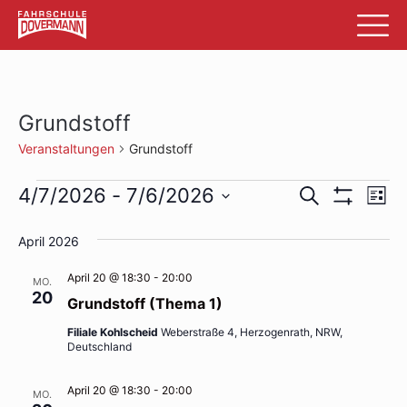
Grundstoff
Veranstaltungen
Grundstoff
Veranstaltungen
Veransta
Ve
4/7/2026
 - 
7/6/2026
Suche
List
Filter
An
Datum
Suche
Anzeigen
wählen.
April 2026
Na
und
April 20 @ 18:30
-
20:00
MO.
Ansichte
20
Grundstoff (Thema 1)
Navigati
Filiale Kohlscheid
Weberstraße 4, Herzogenrath, NRW,
Deutschland
April 20 @ 18:30
-
20:00
MO.