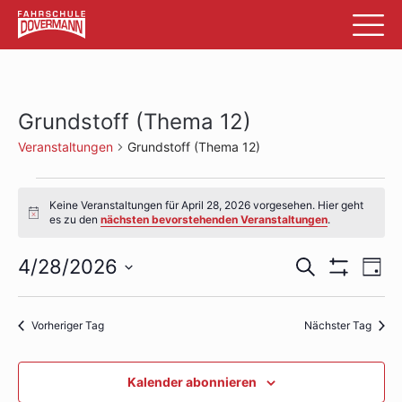
Grundstoff (Thema 12)
Veranstaltungen
Grundstoff (Thema 12)
Veranstaltungen
Keine Veranstaltungen für April 28, 2026 vorgesehen. Hier geht
für
Hinweis
es zu den
nächsten bevorstehenden Veranstaltungen
.
April
Veransta
Ve
4/28/2026
Suche
Tag
28,
Filter
An
Datum
Suche
Anzeigen
wählen.
2026
Na
und
Vorheriger Tag
Nächster Tag
Ansichte
Kalender abonnieren
Navigati