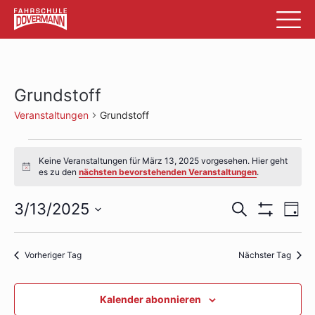
Grundstoff
Veranstaltungen
Grundstoff
Veranstaltungen
Keine Veranstaltungen für März 13, 2025 vorgesehen. Hier geht
für
Hinweis
es zu den
nächsten bevorstehenden Veranstaltungen
.
März
Veransta
Ve
3/13/2025
Suche
Tag
13,
Filter
An
Datum
Suche
Anzeigen
wählen.
2025
Na
und
Vorheriger Tag
Nächster Tag
Ansichte
Kalender abonnieren
Navigati